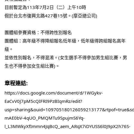
目前暫定為113年7月2日（二）上午10時
假於台北市復興北路427巷15號。(摩亞總公司)
團體組參賽資格：不得跨性別報名
團體組：高年級不得降組報名低年級，低年級得跨組報名高年
級。
並依性別報名，不得混淆。(女生選手不得參加男生組比賽，男
生也不得參加女生組比賽)。
章程連結:
https://docs.google.com/document/d/1WGykv-
EaCvV0J7pM5cQIFRI9PzBIqmRz/edit?
usp=sharing&ouid=109705180126059213177&rtpof=true&s
mAE0bV-4qUO_PMQMTu9SpujmS6Yq-
l_L3MWkyXfImmn4JqBcQ_aem_ARqX7iDYUSS6l0J9pX2h76S-