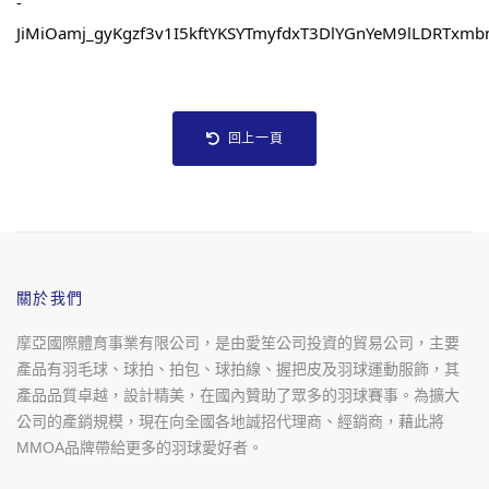
-
JiMiOamj_gyKgzf3v1I5kftYKSYTmyfdxT3DlYGnYeM9lLDRTxm
回上一頁
關於我們
摩亞國際體育事業有限公司，是由愛笙公司投資的貿易公司，主要
產品有羽毛球、球拍、拍包、球拍線、握把皮及羽球運動服飾，其
產品品質卓越，設計精美，在國內贊助了眾多的羽球賽事。為擴大
公司的產銷規模，現在向全國各地誠招代理商、經銷商，藉此將
MMOA品牌帶給更多的羽球愛好者。