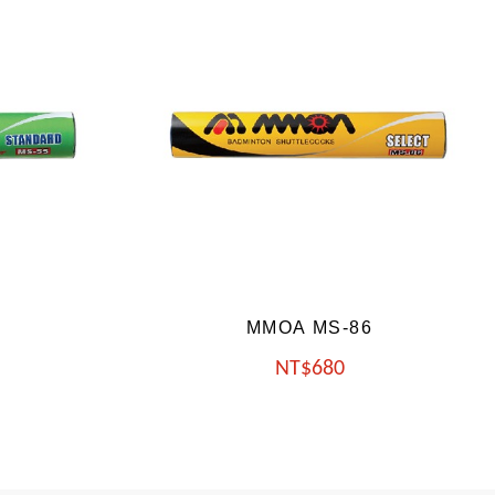
6
MMOA MS-75
NT
740