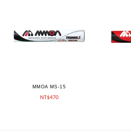
MMOA MS-45
NT
530