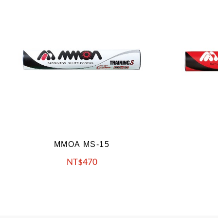
MMOA MS-45
NT
530