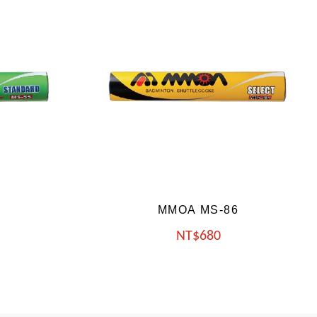
86
MMOA MS-75
NT
740