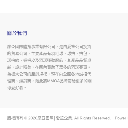
關於我們
摩亞國際體育事業有限公司，是由愛笙公司投資
的貿易公司，主要產品有羽毛球、球拍、拍包、
球拍線、握把皮及羽球運動服飾，其產品品質卓
越，設計精美，在國內贊助了眾多的羽球賽事。
為擴大公司的產銷規模，現在向全國各地誠招代
理商、經銷商，藉此將MMOA品牌帶給更多的羽
球愛好者。
版權所有 ©
2026
摩亞國際│愛笙企業. All Rights Reserved. Power