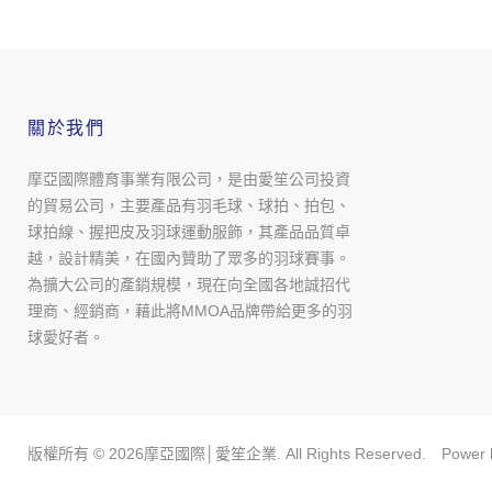
關於我們
摩亞國際體育事業有限公司，是由愛笙公司投資
的貿易公司，主要產品有羽毛球、球拍、拍包、
球拍線、握把皮及羽球運動服飾，其產品品質卓
越，設計精美，在國內贊助了眾多的羽球賽事。
為擴大公司的產銷規模，現在向全國各地誠招代
理商、經銷商，藉此將MMOA品牌帶給更多的羽
球愛好者。
版權所有 ©
2026
摩亞國際│愛笙企業. All Rights Reserved. Power