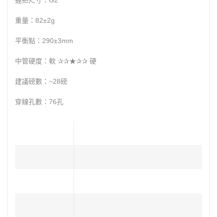
握把尺寸：G2
重量：82±2g
平衡點：290±3mm
​中管硬度：軟 ✰✰★✰✰ 硬
建議磅數：~28磅
穿線孔數：76孔