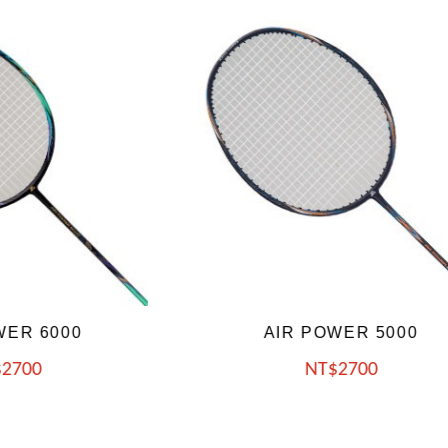
IR POWER 5000
MBR-FORCE 2
NT
2700
NT
3200