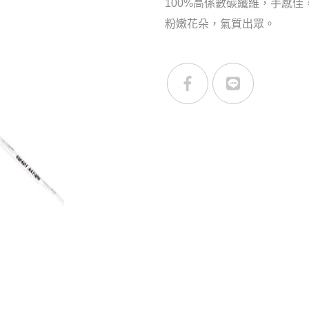
100%高係數碳纖維，手感佳
粉嫩花朵，氣質出眾。