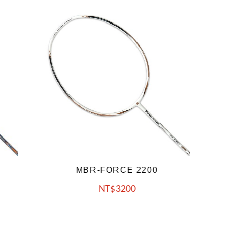
200
MBR-FORCE 2300
NT
3200