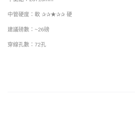
​中管硬度：軟 ✰✰★✰✰ 硬
建議磅數：~26磅
穿線孔數：72孔