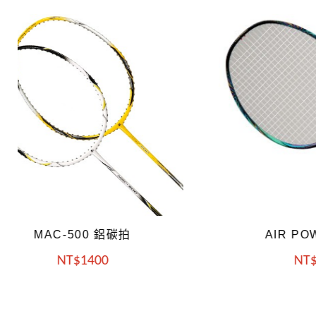
AIR POWER 6000
A
NT
2700