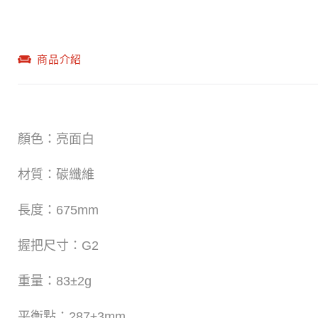
商品介紹
顏色：亮面白
材質：碳纖維
長度：675mm
握把尺寸：G2
重量：83±2g
平衡點：287±3mm