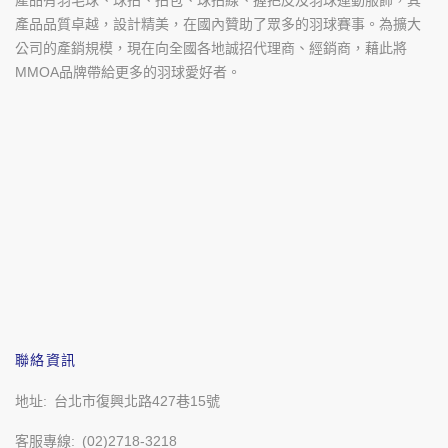
產品有羽毛球、球拍、拍包、球拍線、握把皮及羽球運動服飾，其
產品品質卓越，設計精美，在國內贊助了眾多的羽球賽事。為擴大
公司的產銷規模，現在向全國各地誠招代理商、經銷商，藉此將
MMOA品牌帶給更多的羽球愛好者。
聯絡資訊
地址
台北市復興北路427巷15號
客服專線
(02)2718-3218