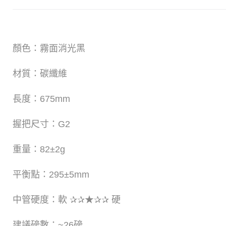
顏色：霧面消光黑
材質：碳纖維
長度：675mm
握把尺寸：G2
重量：82±2g
平衡點：295±5mm
​中管硬度：軟 ✰✰★✰✰ 硬
建議磅數：~26磅