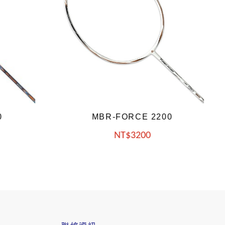
200
MBR-FORCE 2300
NT
3200