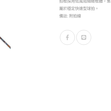
拍框採用低風阻細緻框體，集
屬於穩定快速型球拍。
備註: 附拍線