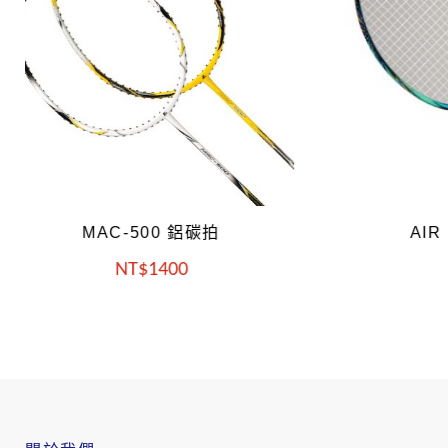
AIR POWER 6000
A
NT
2700