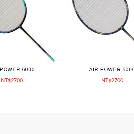
IR POWER 5000
MBR-FORCE 2
NT
2700
NT
3200